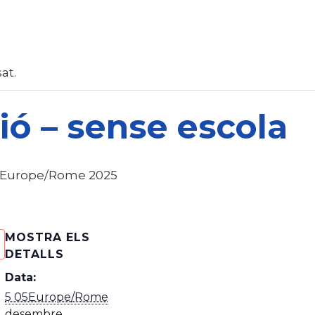
at.
ció – sense escola
5Europe/Rome 2025
MOSTRA ELS
DETALLS
Data:
5 05Europe/Rome
desembre