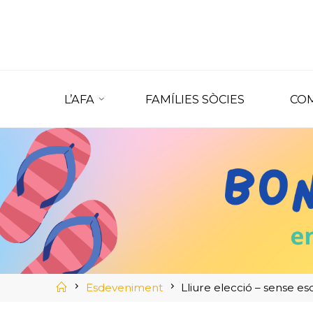
Skip
to
content
L’AFA
FAMÍLIES SÒCIES
COM
Home
Esdeveniment
Lliure elecció – sense es