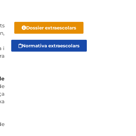
ts
Dossier extraescolars
n,
Normativa extraescolars
 i
ra
de
de
ça
xa
de