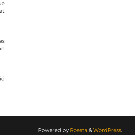
ue
at
es
ón
ió
Powered by
Roseta
&
WordPress
.