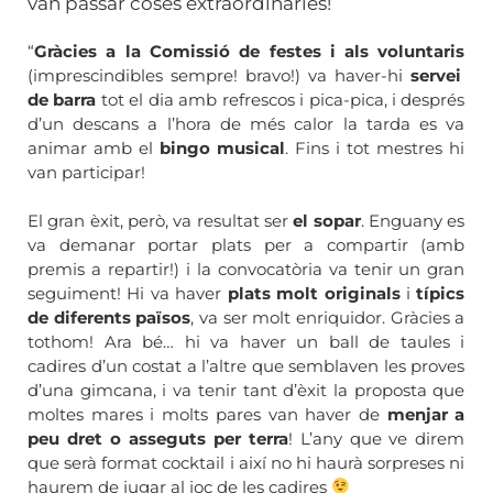
van passar coses extraordinàries!
“
Gràcies a la Comissió de festes i als voluntaris
(imprescindibles sempre! bravo!) va haver-hi
servei
de barra
tot el dia amb refrescos i pica-pica, i després
d’un descans a l’hora de més calor la tarda es va
animar amb el
bingo musical
. Fins i tot mestres hi
van participar!
El gran èxit, però, va resultat ser
el sopar
. Enguany es
va demanar portar plats per a compartir (amb
premis a repartir!) i la convocatòria va tenir un gran
seguiment! Hi va haver
plats molt originals
i
típics
de diferents països
, va ser molt enriquidor. Gràcies a
tothom! Ara bé… hi va haver un ball de taules i
cadires d’un costat a l’altre que semblaven les proves
d’una gimcana, i va tenir tant d’èxit la proposta que
moltes mares i molts pares van haver de
menjar a
peu dret o asseguts per terra
! L’any que ve direm
que serà format cocktail i així no hi haurà sorpreses ni
haurem de jugar al joc de les cadires