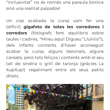
“inclusivitat” no és només una paraula bonica
sinó una realitat palpable!
Un cop acabada la cursa vam fer una
(difícil)
gigafoto de totes les corredores i
corredors
(fotògrafs fent equilibris sobre
taules i cadires, “Mireu aquí! Digueu “Lluíiiiis”!),
dels infants contents d’haver aconseguit
acabar la cursa, alguns lesionats, alguns
cansats, però tots feliços i contents amb el seu
tall de síndria o grill de taronja (gràcies La
XupXup!) regalimant entre els seus petits
ditets.