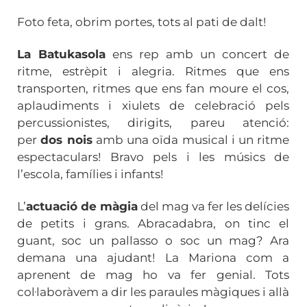
Foto feta, obrim portes, tots al pati de dalt!
La Batukasola
ens rep amb un concert de
ritme, estrèpit i alegria. Ritmes que ens
transporten, ritmes que ens fan moure el cos,
aplaudiments i xiulets de celebració pels
percussionistes, dirigits, pareu atenció:
per
dos nois
amb una oïda musical i un ritme
espectaculars! Bravo pels i les músics de
l’escola, famílies i infants!
L’
actuació de màgia
del mag va fer les delícies
de petits i grans. Abracadabra, on tinc el
guant, soc un pallasso o soc un mag? Ara
demana una ajudant! La Mariona com a
aprenent de mag ho va fer genial. Tots
col·laboràvem a dir les paraules màgiques i allà