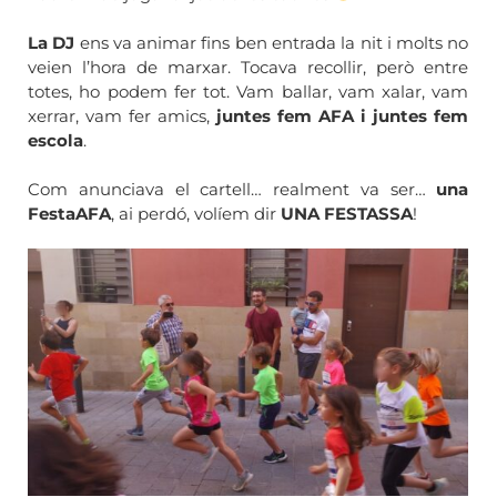
La DJ
ens va animar fins ben entrada la nit i molts no
veien l’hora de marxar. Tocava recollir, però entre
totes, ho podem fer tot. Vam ballar, vam xalar, vam
xerrar, vam fer amics,
juntes fem AFA i juntes fem
escola
.
Com anunciava el cartell… realment va ser…
una
FestaAFA
, ai perdó, volíem dir
UNA FESTASSA
!