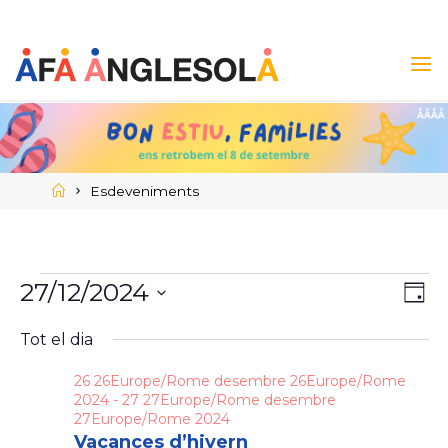
Skip
to
content
Home
Esdeveniments
27/12/2024
Esdeveniments
Na
Vis
DIA
Selecciona
de
de
Tot el dia
for
una
data.
vi
26 26Europe/Rome desembre 26Europe/Rome
na
27
2024
-
27 27Europe/Rome desembre
Es
27Europe/Rome 2024
Vacances d’hivern