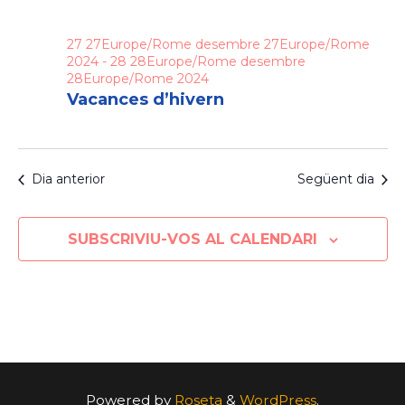
27Europe/Rome
27 27Europe/Rome desembre 27Europe/Rome
desembre
2024
-
28 28Europe/Rome desembre
28Europe/Rome 2024
27Europe/Rome
Vacances d’hivern
2024
Dia anterior
Següent dia
SUBSCRIVIU-VOS AL CALENDARI
Powered by
Roseta
&
WordPress
.