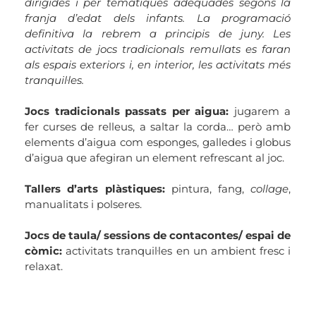
dirigides i per temàtiques adequades segons la
franja d’edat dels infants. La programació
definitiva la rebrem a principis de juny. Les
activitats de jocs tradicionals remullats es faran
als espais exteriors i, en interior, les activitats més
tranquil·les.
Jocs tradicionals passats per aigua:
jugarem a
fer curses de relleus, a saltar la corda… però amb
elements d’aigua com esponges, galledes i globus
d’aigua que afegiran un element refrescant al joc.
Tallers d’arts plàstiques:
pintura, fang,
collage
,
manualitats i polseres.
Jocs de taula/ sessions de contacontes/ espai de
còmic:
activitats tranquil·les en un ambient fresc i
relaxat.