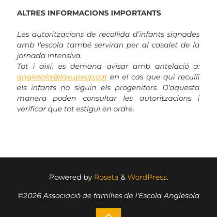
ALTRES INFORMACIONS IMPORTANTS
Les autoritzacions de recollida d’infants signades
amb l’escola també serviran per al casalet de la
jornada intensiva.
Tot i així, es demana avisar amb antelació a:
anglesola@laxupxup.cat
en el cas que qui reculli
els infants no siguin els progenitors. D’aquesta
manera poden consultar les autoritzacions i
verificar que tot estigui en ordre.
Powered by
Roseta
&
WordPress
.
©2026 Associació de famílies de l'Escola Anglesola