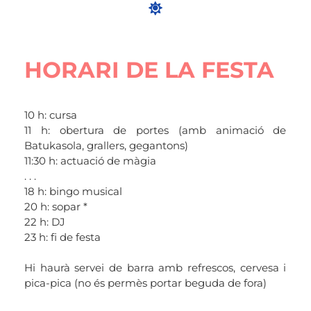
HORARI DE LA FESTA
10 h: cursa
11 h: obertura de portes (amb animació de
Batukasola, grallers, gegantons)
11:30 h: actuació de màgia
. . .
18 h: bingo musical
20 h: sopar *
22 h: DJ
23 h: fi de festa
Hi haurà servei de barra amb refrescos, cervesa i
pica-pica (no és permès portar beguda de fora)