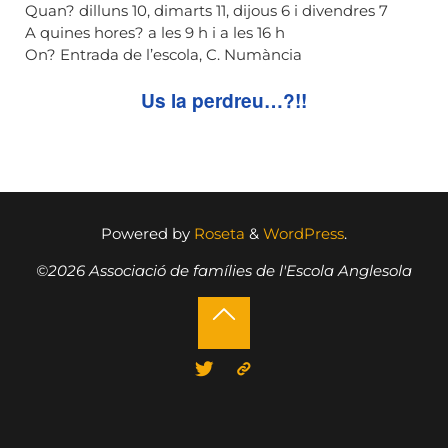
Quan?
dilluns 10, dimarts 11, dijous 6 i divendres 7
A quines hores?
a les 9 h i a les 16 h
On?
Entrada de l’escola, C. Numància
Us la perdreu…?!!
Powered by
Roseta
&
WordPress
.
©2026 Associació de famílies de l'Escola Anglesola